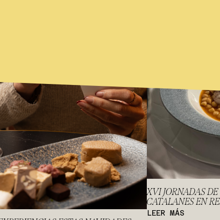
XVI JORNADAS D
CATALANES EN R
LEER MÁS