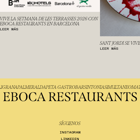
VIVE LA SETMANA DE LES TERRASSES 2026 CON
EBOCA RESTAURANTS EN BARCELONA
LEER MÁS
SANT JORDI SE VIV
LEER MÁS
FILIGRANA
PALMER
ALDAPETA GASTROBAR
SINTONIA
SIMULTÁNEO
M
SÍGUENOS
INSTAGRAM
LINKEDIN