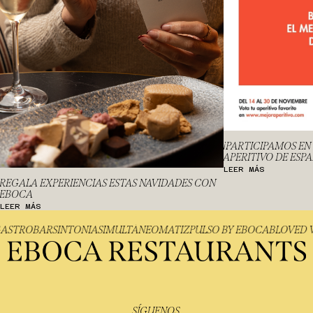
¡PARTICIPAMOS EN
APERITIVO DE ESP
LEER MÁS
REGALA EXPERIENCIAS ESTAS NAVIDADES CON
EBOCA
LEER MÁS
A GASTROBAR
SINTONIA
SIMULTÁNEO
MATIZ
PULSO BY EBOCA
BLOVE
SÍGUENOS