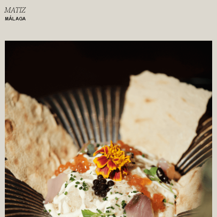
MATIZ
MÁLAGA
ES
EN
CA